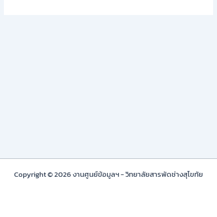
กัน
ตก
ส
แตน
เลส
และ
ประตู
ด้วย
วิธี
ประกวด
ราคา
อิเล็กทรอนิกส์
(e-
bidding)
Copyright © 2026 งานศูนย์ข้อมูลฯ - วิทยาลัยสารพัดช่างสุโขทัย