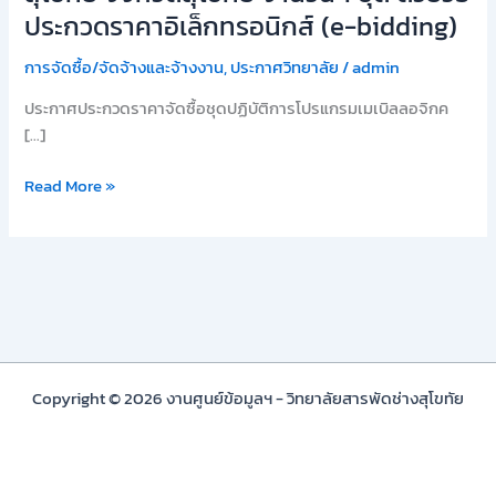
การ
ประกวดราคาอิเล็กทรอนิกส์ (e-bidding)
โปร
แก
การจัดซื้อ/จัดจ้างและจ้างงาน
,
ประกาศวิทยาลัย
/
admin
รม
ประกาศประกวดราคาจัดซื้อชุดปฏิบัติการโปรแกรมเมเบิลลอจิกค
เม
[…]
เบิลลอ
จิก
Read More »
คอนโทรลเลอร์
พร้อม
บอร์ด
ทดสอบ
มาตรฐาน
ฝีมือ
แรงงาน
แห่ง
Copyright © 2026 งานศูนย์ข้อมูลฯ - วิทยาลัยสารพัดช่างสุโขทัย
ชาติ
สาขา
พี
แอล