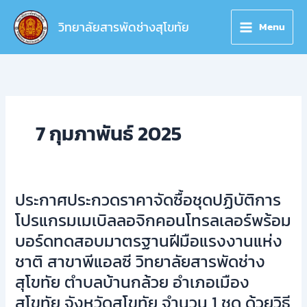
Skip
to
วิทยาลัยสารพัดช่างสุโขทัย
Menu
content
7 กุมภาพันธ์ 2025
ประกาศประกวดราคาจัดซื้อชุดปฏิบัติการ
ประกาศ
ประกวด
โปรแกรมเมเบิลลอจิกคอนโทรลเลอร์พร้อม
ราคา
บอร์ดทดสอบมาตรฐานฝีมือแรงงานแห่ง
จัด
ชาติ สาขาพีแอลซี วิทยาลัยสารพัดช่าง
ซื้อ
สุโขทัย ตำบลบ้านกล้วย อำเภอเมือง
ชุด
ปฏิบัติ
สุโขทัย จังหวัดสุโขทัย จำนวน 1 ชุด ด้วยวิธี